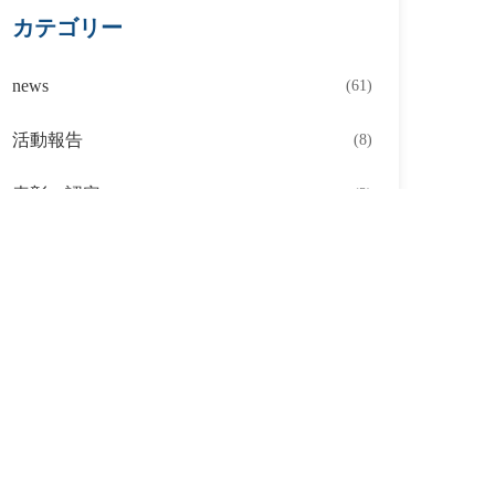
カテゴリー
news
(61)
活動報告
(8)
表彰・認定
(2)
社
採用
ニュース
お問い合わせ