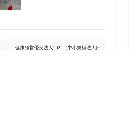
健康経営優良法人2022（中小規模法人部
門）に認定されました。
会社概要
製品紹介
設備
会社資格/表彰
事業所/関連会